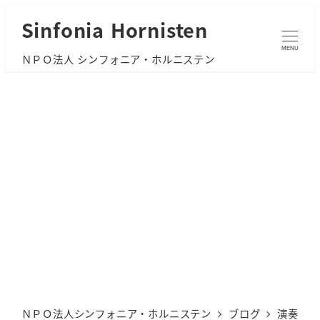
メ
Sinfonia Hornisten
イ
MENU
ＮＰＯ法人 シンフォニア・ホルニステン
ン
コ
ン
テ
ン
ツ
へ
移
動
ＮＰＯ法人シンフォニア・ホルニステン
ブログ
演奏