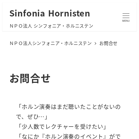
メ
Sinfonia Hornisten
イ
MENU
ＮＰＯ法人 シンフォニア・ホルニステン
ン
コ
ＮＰＯ法人シンフォニア・ホルニステン
お問合せ
ン
テ
ン
お問合せ
ツ
へ
移
動
「ホルン演奏はまだ聴いたことがないの
で、ぜひ…」
「少人数でレクチャーを受けたい」
「なにか『ホルン演奏のイベント』がで