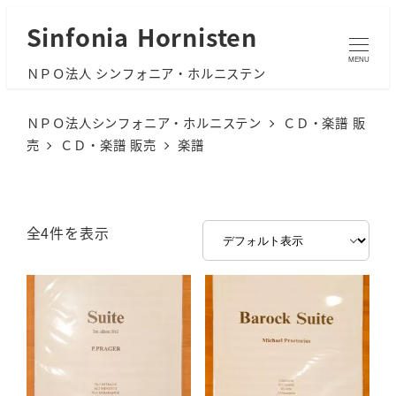
メ
Sinfonia Hornisten
イ
MENU
ＮＰＯ法人 シンフォニア・ホルニステン
ン
コ
ＮＰＯ法人シンフォニア・ホルニステン
ＣＤ・楽譜 販
ン
売
ＣＤ・楽譜 販売
楽譜
テ
ン
ツ
全4件を表示
へ
移
動