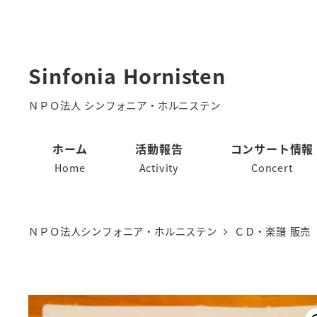
メ
イ
ン
Sinfonia Hornisten
コ
ン
ＮＰＯ法人 シンフォニア・ホルニステン
テ
ホーム
活動報告
コンサート情報
ン
Home
Activity
Concert
ツ
へ
移
ＮＰＯ法人シンフォニア・ホルニステン
ＣＤ・楽譜 販売
動