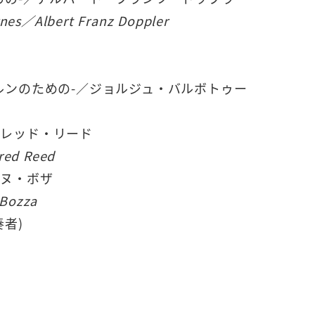
rnes／Albert Franz Doppler
ルンのための-／ジョルジュ・バルボトゥー
フレッド・リード
fred Reed
ーヌ・ボザ
 Bozza
奏者)