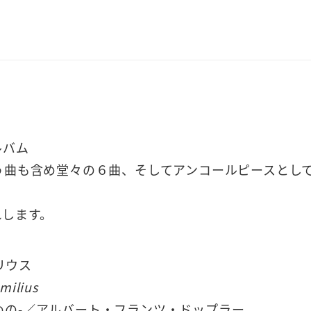
ルバム
う曲も含め堂々の６曲、そしてアンコールピースとし
れします。
リウス
milius
めの-／アルバート・フランツ・ドップラー