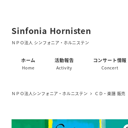
メ
イ
ン
Sinfonia Hornisten
コ
ン
ＮＰＯ法人 シンフォニア・ホルニステン
テ
ホーム
活動報告
コンサート情報
ン
Home
Activity
Concert
ツ
へ
移
ＮＰＯ法人シンフォニア・ホルニステン
ＣＤ・楽譜 販売
動