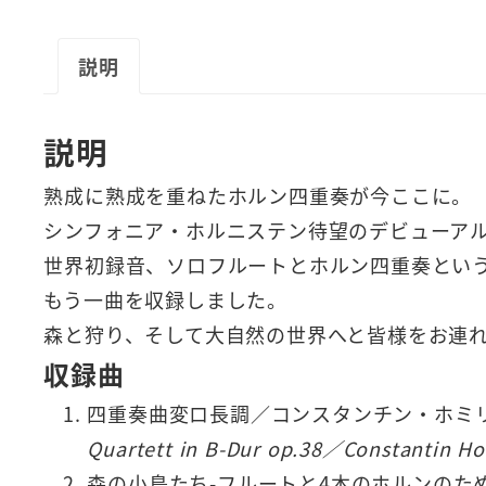
説明
説明
熟成に熟成を重ねたホルン四重奏が今ここに。
シンフォニア・ホルニステン待望のデビューア
世界初録音、ソロフルートとホルン四重奏とい
もう一曲を収録しました。
森と狩り、そして大自然の世界へと皆様をお連
収録曲
四重奏曲変ロ長調／コンスタンチン・ホミ
Quartett in B-Dur op.38／Constantin Ho
森の小鳥たち-フルートと4本のホルンのた