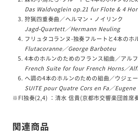
Das Waldvoglein op.21 fur Flote & 4 Ho
狩猟四重奏曲／ヘルマン・ノイリンク
Jagd-Quartett／Hermann Neuling
フリュタコランヌ-独奏フルートと4本のホ
Flutacoranne／George Barboteu
4本のホルンのためのフランス組曲／アル
French Suite for four French Horns／Al
ヘ調の4本のホルンのための組曲／ウジェ
SUITE pour Quatre Cors en Fa／Eugene
※Fl独奏(2,4) ：清水 信貴(京都市交響楽団首席
関連商品