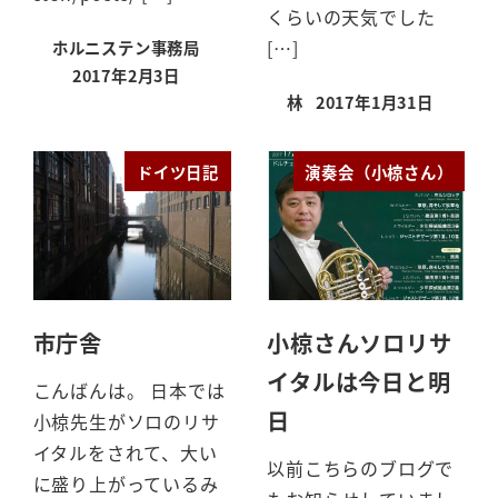
くらいの天気でした
[…]
ホルニステン事務局
2017年2月3日
投稿日
林
2017年1月31日
投稿日
ドイツ日記
演奏会（小椋さん）
市庁舎
小椋さんソロリサ
イタルは今日と明
こんばんは。 日本では
日
小椋先生がソロのリサ
イタルをされて、大い
以前こちらのブログで
に盛り上がっているみ