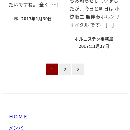
もお知らせしていまし
たいですね。 全く […]
たが、今日と明日は 小
椋順二 無伴奏ホルンリ
林
2017年1月30日
投稿日
サイタル です。 […]
ホルニステン事務局
2017年1月27日
投稿日
投
1
2
稿
の
ペ
ＨＯＭＥ
ー
メンバー