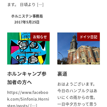
投稿日
ます。 日頃より […]
ホルニステン事務局
2017年5月25日
投稿日
お知らせ
ドイツ日記
ホルンキャンプ参
裏道
加者の方へ
おはようございます。
今日のハンブルクはあ
https://www.faceboo
いにくの雨からの雪。
k.com/Sinfonia.Horni
一日中夕方かって思う
sten/posts/ […]