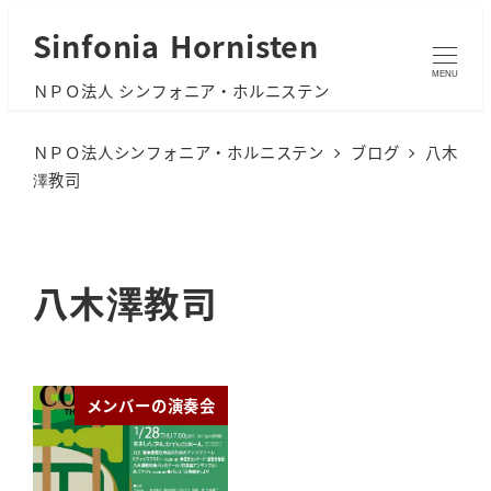
メ
Sinfonia Hornisten
イ
MENU
ＮＰＯ法人 シンフォニア・ホルニステン
ン
コ
ＮＰＯ法人シンフォニア・ホルニステン
ブログ
八木
ン
澤教司
テ
ン
ツ
八木澤教司
へ
移
動
メンバーの演奏会