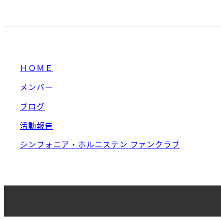
稿
の
ペ
ＨＯＭＥ
ー
メンバー
ジ
ブログ
送
活動報告
シンフォニア・ホルニステン ファンクラブ
り