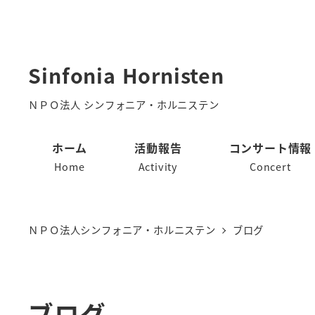
メ
イ
ン
Sinfonia Hornisten
コ
ン
ＮＰＯ法人 シンフォニア・ホルニステン
テ
ホーム
活動報告
コンサート情報
ン
Home
Activity
Concert
ツ
へ
移
ＮＰＯ法人シンフォニア・ホルニステン
ブログ
動
ブログ